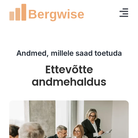
Skip
to
Tog
content
Nav
Avaleht
Lahendused
Andmed, millele saad toetuda
Teenused
Ettevõtte
andmehaldus
Demolahendused
Blogi
Meist
Kontakt