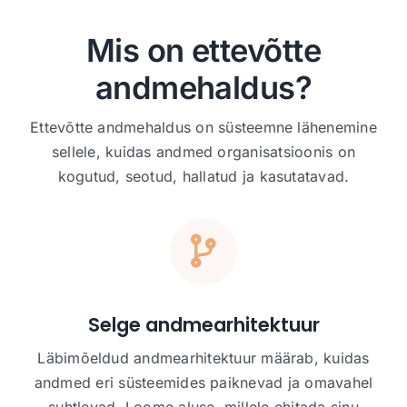
Mis on ettevõtte
andmehaldus?
Ettevõtte andmehaldus on süsteemne lähenemine
sellele, kuidas andmed organisatsioonis on
kogutud, seotud, hallatud ja kasutatavad.
Selge andmearhitektuur
Läbimõeldud andmearhitektuur määrab, kuidas
andmed eri süsteemides paiknevad ja omavahel
suhtlevad. Loome aluse, millele ehitada sinu