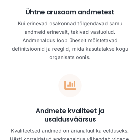
Ühtne arusaam andmetest
Kui erinevad osakonnad tõlgendavad samu
andmeid erinevalt, tekivad vastuolud.
Andmehaldus loob üheselt mõistetavad
definitsioonid ja reeglid, mida kasutatakse kogu
organisatsioonis.
Andmete kvaliteet ja
usaldusväärsus
Kvaliteetsed andmed on ärianalüütika eelduseks.
Hästi korraldatud andmehaldus vähendab vigade,