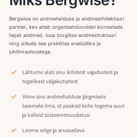
Bergwise on andmehalduse ja andmearhitektuuri
partner, kes aitab organisatsioonidel korrastada
hajali andmed, luua loogilise andmestruktuuri
ning siduda see praktilise analüütika ja
juhtimisotsustega.
Lähtume alati sinu ärilistest vajadustest ja
tegelikest väljakutsetest
Viime sinu andmehalduse järgmisele
tasemele ilma, et peaksid kohe tegema suuri
ja kalleid süsteemimuudatusi
Loome selge ja arusaadava