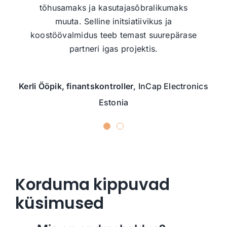
abivalmid, püüdes päriselt mõista tegevuse
tõhusamaks ja kasutajasõbralikumaks
nüansse, et analüüs saaks võimalikult
muuta. Selline initsiatiivikus ja
kvaliteetne.
koostöövalmidus teeb temast suurepärase
partneri igas projektis.
Susan Reinholm, EHTNE Saaremaa, projektijuht
Kerli Ööpik, finantskontroller
,
InCap Electronics
Estonia
Korduma kippuvad
küsimused