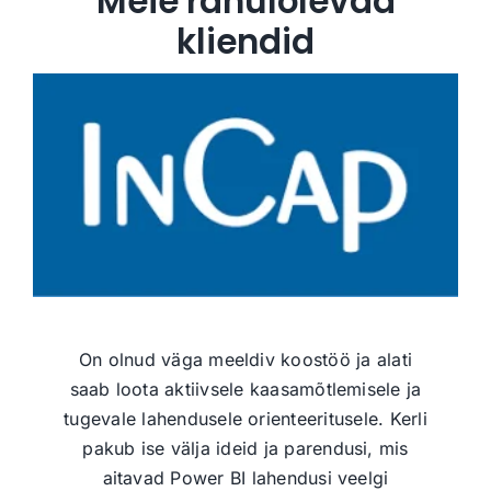
Meie rahulolevad
kliendid
Koostöövõimalus Bergwise’iga saabus siis,
kui seda kõige enam vajasime – saada
terviklikku, andmetest lähtuvat must-valget
On olnud väga meeldiv koostöö ja alati
informatsiooni kokkuvõtete tegemiseks.
saab loota aktiivsele kaasamõtlemisele ja
Selle käigus olid nii Kerli kui Karmen ka
tugevale lahendusele orienteeritusele. Kerli
pigem ebatüüpilise ärimudeli kaardistamisel
pakub ise välja ideid ja parendusi, mis
ja analüüsimisel pühendunud ning
aitavad Power BI lahendusi veelgi