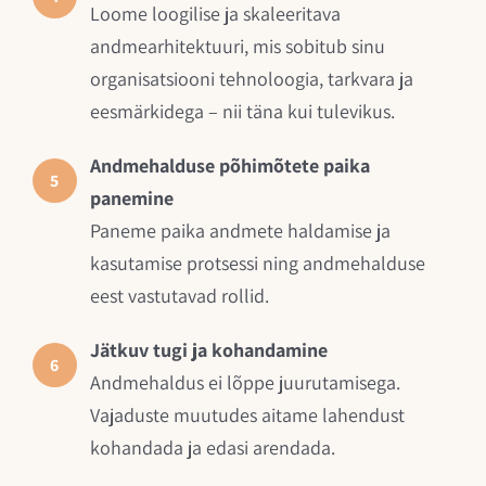
Loome loogilise ja skaleeritava
andmearhitektuuri, mis sobitub sinu
organisatsiooni tehnoloogia, tarkvara ja
eesmärkidega – nii täna kui tulevikus.
Andmehalduse põhimõtete paika
5
panemine
Paneme paika andmete haldamise ja
kasutamise protsessi ning andmehalduse
eest vastutavad rollid.
Jätkuv tugi ja kohandamine
6
Andmehaldus ei lõppe juurutamisega.
Vajaduste muutudes aitame lahendust
kohandada ja edasi arendada.