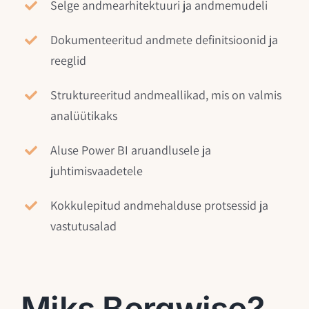
Selge andmearhitektuuri ja andmemudeli
Dokumenteeritud andmete definitsioonid ja
reeglid
Struktureeritud andmeallikad, mis on valmis
analüütikaks
Aluse Power BI aruandlusele ja
juhtimisvaadetele
Kokkulepitud andmehalduse protsessid ja
vastutusalad
Miks Bergwise?