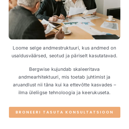
EST
Loome selge andmestruktuuri, kus andmed on
usaldusväärsed, seotud ja päriselt kasutatavad.
Bergwise kujundab skaleeritava
andmearhitektuuri, mis toetab juhtimist ja
aruandlust nii täna kui ka ettevõtte kasvades –
ilma üleliigse tehnoloogia ja keerukuseta.
BRONEERI TASUTA KONSULTATSIOON