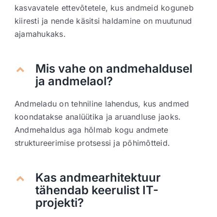
kasvavatele ettevõtetele, kus andmeid koguneb
kiiresti ja nende käsitsi haldamine on muutunud
ajamahukaks.
Mis vahe on andmehaldusel
ja andmelaol?
Andmeladu on tehniline lahendus, kus andmed
koondatakse analüütika ja aruandluse jaoks.
Andmehaldus aga hõlmab kogu andmete
struktureerimise protsessi ja põhimõtteid.
Kas andmearhitektuur
tähendab keerulist IT-
projekti?