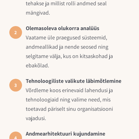
tehakse ja millist rolli andmed seal
mängivad.
Olemasoleva olukorra analüüs
2
Vaatame üle praegused süsteemid,
andmeallikad ja nende seosed ning
selgitame välja, kus on kitsaskohad ja
ebakõlad.
Tehnoloogiliste valikute läbimõtlemine
3
Võrdleme koos erinevaid lahendusi ja
tehnoloogiaid ning valime need, mis
toetavad päriselt sinu organisatsiooni
vajadusi.
Andmearhitektuuri kujundamine
4