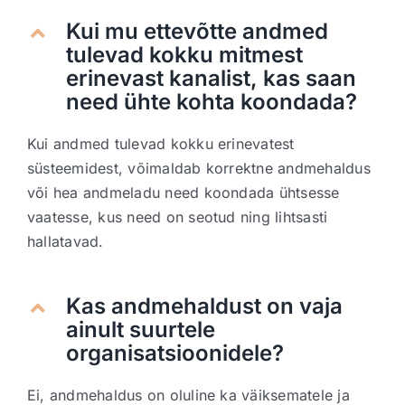
Kui mu ettevõtte andmed
tulevad kokku mitmest
erinevast kanalist, kas saan
need ühte kohta koondada?
Kui andmed tulevad kokku erinevatest
süsteemidest, võimaldab korrektne andmehaldus
või hea andmeladu need koondada ühtsesse
vaatesse, kus need on seotud ning lihtsasti
hallatavad.
Kas andmehaldust on vaja
ainult suurtele
organisatsioonidele?
Ei, andmehaldus on oluline ka väiksematele ja