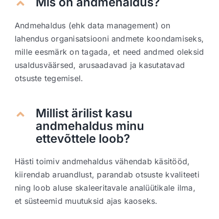
Mis on andmehaldus?
Andmehaldus (ehk data management) on
lahendus organisatsiooni andmete koondamiseks,
mille eesmärk on tagada, et need andmed oleksid
usaldusväärsed, arusaadavad ja kasutatavad
otsuste tegemisel.
Millist ärilist kasu
andmehaldus minu
ettevõttele loob?
Hästi toimiv andmehaldus vähendab käsitööd,
kiirendab aruandlust, parandab otsuste kvaliteeti
ning loob aluse skaleeritavale analüütikale ilma,
et süsteemid muutuksid ajas kaoseks.