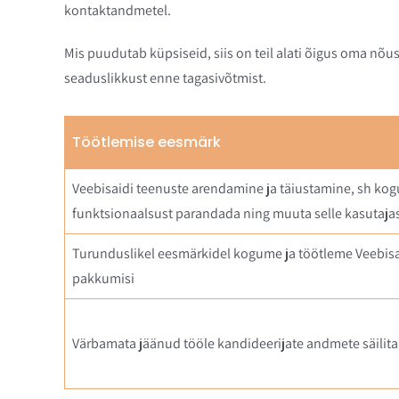
kontaktandmetel.
Mis puudutab küpsiseid, siis on teil alati õigus oma nõ
seaduslikkust enne tagasivõtmist.
Töötlemise eesmärk
Veebisaidi teenuste arendamine ja täiustamine, sh kogu
funktsionaalsust parandada ning muuta selle kasutaj
Turunduslikel eesmärkidel kogume ja töötleme Veebisaid
pakkumisi
Värbamata jäänud tööle kandideerijate andmete säilit