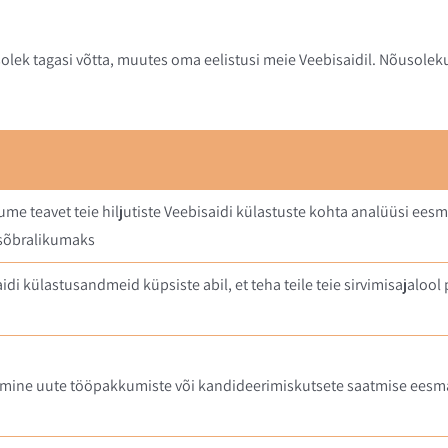
usolek tagasi võtta, muutes oma eelistusi meie Veebisaidil. Nõusol
me teavet teie hiljutiste Veebisaidi külastuste kohta analüüsi eesmä
asõbralikumaks
i külastusandmeid küpsiste abil, et teha teile teie sirvimisajalool
amine uute tööpakkumiste või kandideerimiskutsete saatmise eesmä