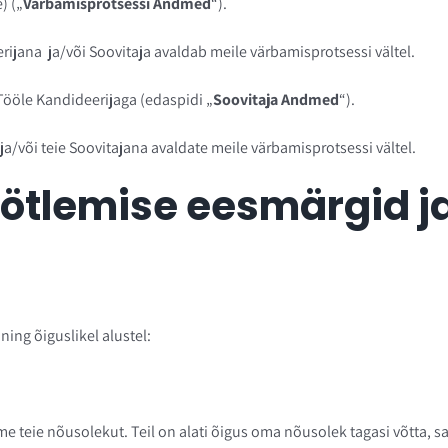
) („
Värbamisprotsessi Andmed
“).
ijana ja/või Soovitaja avaldab meile värbamisprotsessi vältel.
ööle Kandideerijaga (edaspidi „
Soovitaja Andmed
“).
a/või teie Soovitajana avaldate meile värbamisprotsessi vältel.
öötlemise eesmärgid ja
ing õiguslikel alustel:
eie nõusolekut. Teil on alati õigus oma nõusolek tagasi võtta, saat