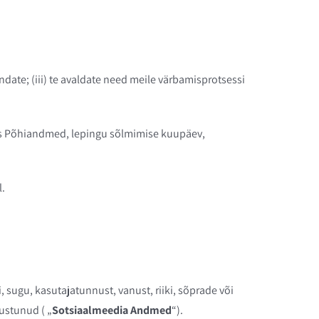
indate; (iii) te avaldate need meile värbamisprotsessi
gas Põhiandmed, lepingu sõlmimise kuupäev,
l.
i, sugu, kasutajatunnust, vanust, riiki, sõprade või
ustunud ( „
Sotsiaalmeedia Andmed
“).