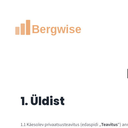
Skip
to
content
1. Üldist
1.1 Käesolev privaatsusteavitus (edaspidi „
Teavitus
“) an