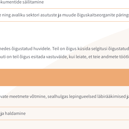
kumentide säilitamine
 ning avaliku sektori asutuste ja muude õiguskaitseorganite päring
des õigustatud huvidele. Teil on õigus küsida selgitusi õigustatud
ti on teil õigus esitada vastuväide, kui leiate, et teie andmete töö
lnevate meetmete võtmine, sealhulgas lepingueelsed läbirääkimised 
e ja haldamine