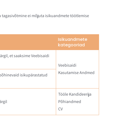
eku tagasivõtmine ei mõjuta isikuandmete töötlemise
Isikuandmete
kategooriad
rgil, et saaksime Veebisaidi
Veebisaidi
Kasutamise Andmed
 põhinevaid isikupärastatud
Tööle Kandideerija
rgil
Põhiandmed
CV