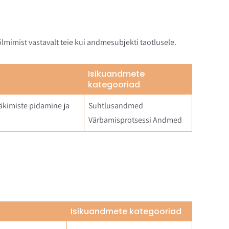
lmimist vastavalt teie kui andmesubjekti taotlusele.
Isikuandmete
kategooriad
ääkimiste pidamine ja
Suhtlusandmed
Värbamisprotsessi Andmed
Isikuandmete kategooriad