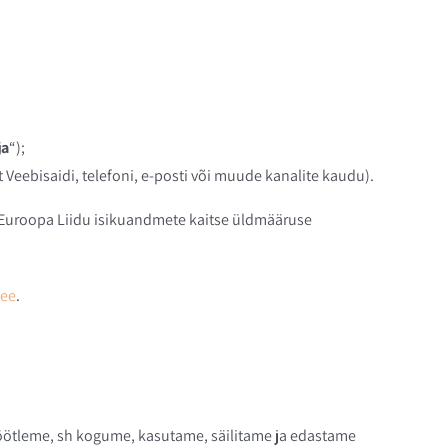
ja
“);
Veebisaidi, telefoni, e-posti või muude kanalite kaudu).
s Euroopa Liidu isikuandmete kaitse üldmääruse
.ee
.
 töötleme, sh kogume, kasutame, säilitame ja edastame