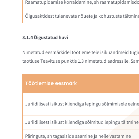
Raamatupidamise korraldamine, sh raamatupidamisdo
Õigusaktidest tulenevate nõuete ja kohustuste täitmine
3.1.4 Õigustatud huvi
Nimetatud eesmärkidel töötleme teie isikuandmeid tugine
taotluse Teavituse punktis 1.3 nimetatud aadressile. Samu
Töötlemise eesmärk
Juriidilisest isikust kliendiga lepingu sõlmimisele ee
Juriidilisest isikust kliendiga sõlmitud lepingu täitmin
Päringute, sh tagasiside saamine ja neile vastamine