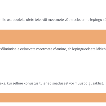
mille osapooleks olete teie, või meetmete võtmiseks enne lepingu sõ
u sõlmimisele eelnevate meetmete võtmine, sh lepingueelsete läbir
eks, kui selline kohustus tuleneb seadusest või muust õigusaktist.