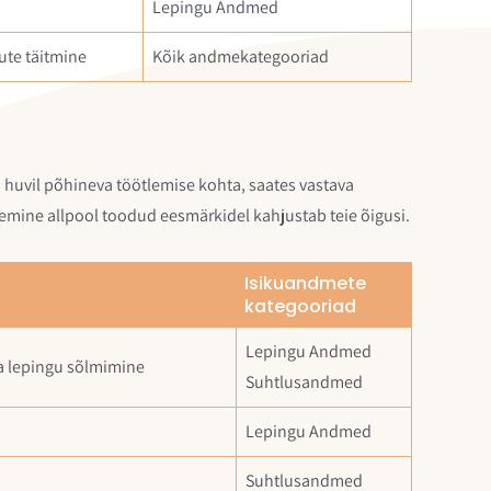
Lepingu Andmed
ute täitmine
Kõik andmekategooriad
 huvil põhineva töötlemise kohta, saates vastava
tlemine allpool toodud eesmärkidel kahjustab teie õigusi.
Isikuandmete
kategooriad
Lepingu Andmed
ja lepingu sõlmimine
Suhtlusandmed
Lepingu Andmed
Suhtlusandmed