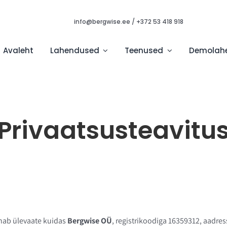
info@bergwise.ee
/
+372 53 418 918
Avaleht
Lahendused
Teenused
Demolah
Privaatsusteavitu
nab ülevaate kuidas
Bergwise OÜ
, registrikoodiga 16359312, aadr