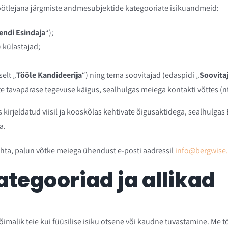
töötlejana järgmiste andmesubjektide kategooriate isikuandmeid:
endi Esindaja
“);
) külastajad;
elt „
Tööle Kandideerija
“) ning tema soovitajad (edaspidi „
Soovita
 tavapärase tegevuse käigus, sealhulgas meiega kontakti võttes (nt 
kirjeldatud viisil ja kooskõlas kehtivate õigusaktidega, sealhulga
a.
hta, palun võtke meiega ühendust e-posti aadressil
info@bergwise
ategooriad ja allikad
õimalik teie kui füüsilise isiku otsene või kaudne tuvastamine. Me