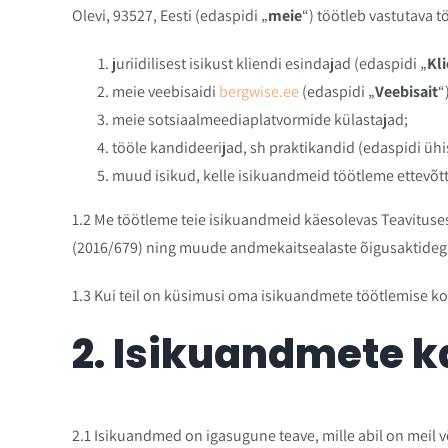
Olevi, 93527, Eesti (edaspidi „
meie
“) töötleb vastutava 
juriidilisest isikust kliendi esindajad (edaspidi „
Kli
meie veebisaidi
bergwise.ee
(edaspidi „
Veebisait
“
meie sotsiaalmeediaplatvormide külastajad;
tööle kandideerijad, sh praktikandid (edaspidi ühis
muud isikud, kelle isikuandmeid töötleme ettevõtte
1.2
Me töötleme teie isikuandmeid käesolevas Teavituses 
(2016/679) ning muude andmekaitsealaste õigusaktideg
1.3
Kui teil on küsimusi oma isikuandmete töötlemise ko
2. Isikuandmete k
2.1
Isikuandmed on igasugune teave, mille abil on meil v