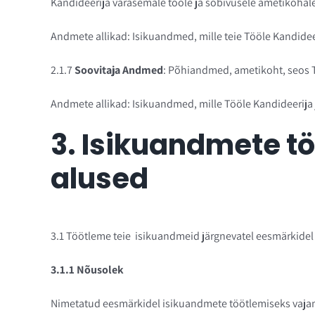
Kandideerija varasemale tööle ja sobivusele ametikohale
Andmete allikad: Isikuandmed, mille teie Tööle Kandideer
2.1.7
Soovitaja Andmed
: Põhiandmed, ametikoht, seos T
Andmete allikad: Isikuandmed, mille Tööle Kandideerija j
3. Isikuandmete t
alused
3.1
Töötleme teie isikuandmeid järgnevatel eesmärkidel n
3.1.1 Nõusolek
Nimetatud eesmärkidel isikuandmete töötlemiseks vajame t