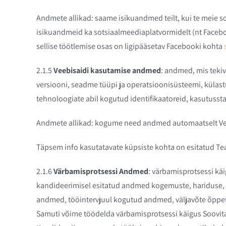
Andmete allikad: saame isikuandmed teilt, kui te meie so
isikuandmeid ka sotsiaalmeediaplatvormidelt (nt Faceboo
sellise töötlemise osas on ligipääsetav Facebooki kohta
2.1.5
Veebisaidi kasutamise andmed
: andmed, mis tekiv
versiooni, seadme tüüpi ja operatsioonisüsteemi, külastus
tehnoloogiate abil kogutud identifikaatoreid, kasutusstati
Andmete allikad: kogume need andmed automaatselt Veebis
Täpsem info kasutatavate küpsiste kohta on esitatud Tea
2.1.6
Värbamisprotsessi Andmed
: värbamisprotsessi kä
kandideerimisel esitatud andmed kogemuste, hariduse, kv
andmed, tööintervjuul kogutud andmed, väljavõte õppe
Samuti võime töödelda värbamisprotsessi käigus Soovita