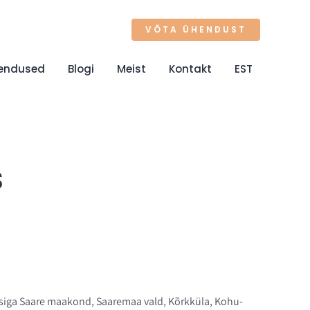
VÕTA ÜHENDUST
endused
Blogi
Meist
Kontakt
EST
s
essiga Saare maakond, Saaremaa vald, Kõrkküla, Kohu-