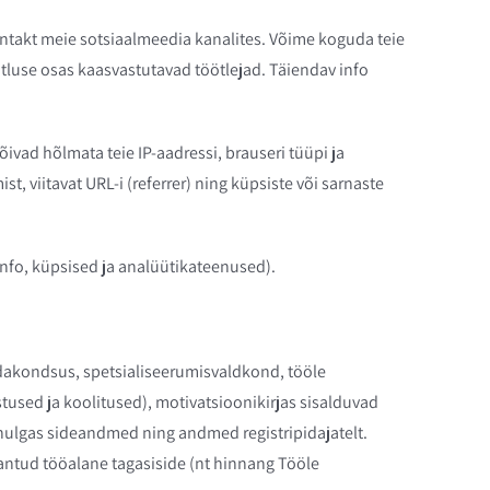
kontakt meie sotsiaalmeedia kanalites. Võime koguda teie
tluse osas kaasvastutavad töötlejad. Täiendav info
ivad hõlmata teie IP-aadressi, brauseri tüüpi ja
t, viitavat URL-i (referrer) ning küpsiste või sarnaste
info, küpsised ja analüütikateenused).
dakondsus, spetsialiseerumisvaldkond, tööle
used ja koolitused), motivatsioonikirjas sisalduvad
ulgas sideandmed ning andmed registripidajatelt.
antud tööalane tagasiside (nt hinnang Tööle