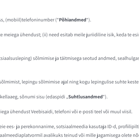
ss, (mobiil)telefoninumber (“
Põhiandmed
“).
 meiega ühendust; (ii) need esitab meile juriidiline isik, keda te es
entsiaalsusleping) sõlmimise ja täitmisega seotud andmed, sealhul
lmimist, lepingu sõlmimise ajal ning kogu lepingulise suhte keste
ellaaeg, sõnumi sisu (edaspidi „
Suhtlusandmed
“).
ga ühendust Veebisaidi, telefoni või e-posti teel või muul viisil.
eie ees- ja perekonnanime, sotsiaalmeedia kasutaja ID-d, profiilipilt
siaalmeediaplatvormil avalikuks teinud või mille jagamisega olete nõ